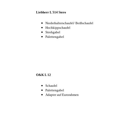
Liebherr L 514 Stero
Niederhalterschaufel/ Beißschaufel
Hochkippschaufel
Strohgabel
Palettengabel
O&K L 12
Schaufel
Palettengabel
Adapter auf Eurorahmen